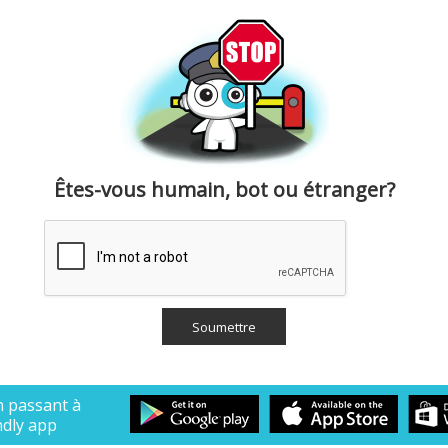
Êtes-vous humain, bot ou étranger?
n passant à
ndly app