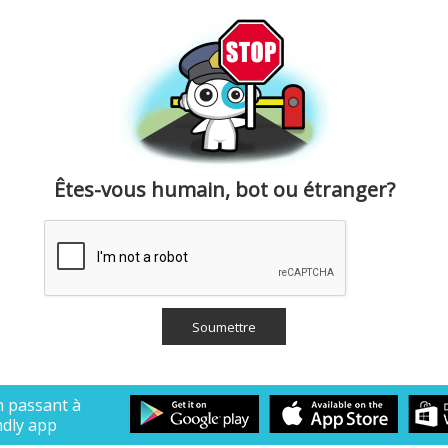
Êtes-vous humain, bot ou étranger?
n passant à
ndly app