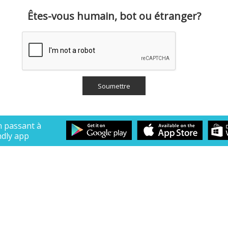
Êtes-vous humain, bot ou étranger?
n passant à
ndly app