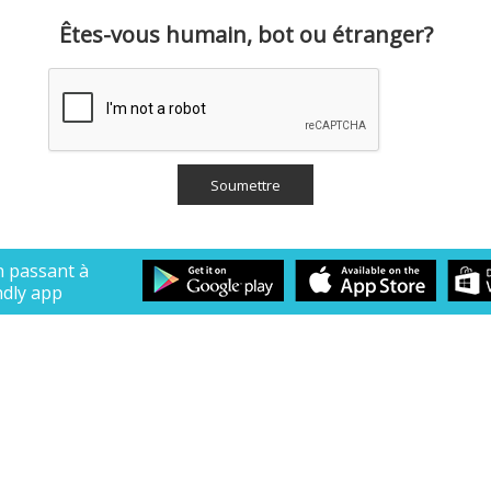
Êtes-vous humain, bot ou étranger?
n passant à
ndly app